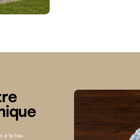
tre
mique
 à la fois