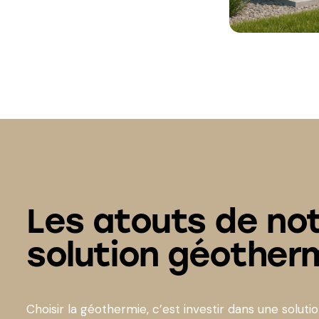
Les atouts de no
solution géother
Choisir la géothermie, c’est investir dans une solution